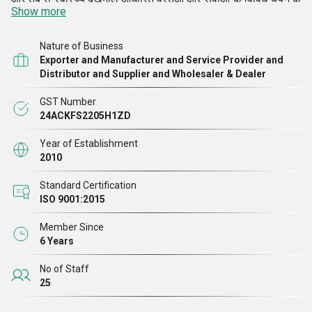
Show more
एक उल्लेखनीय निर्माता, आपूर्तिकर्ता और सेवा प्रदाता के रूप में बाजार में
शीर्ष पर हैं।
Nature of Business
“हम केवल थोक विक्रेताओं, पुनर्विक्रेताओं और खुदरा विक्रेताओं से
Exporter and Manufacturer and Service Provider and
Distributor and Supplier and Wholesaler & Dealer
पूछताछ स्वीकार कर रहे हैं।
”
GST Number
24ACKFS2205H1ZD
Year of Establishment
2010
Standard Certification
ISO 9001:2015
Member Since
6 Years
No of Staff
25