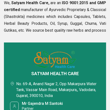
We,
Satyam Health Care,
are an
ISO 9001:2015 and GMP
certified
manufacturer of Ayurvedic Proprietary & Classical
(Shastrokta) medicines which includes Capsules, Tablets,
Herbal Beauty Products, Oil, Syrup, Guggal, Churna, Vati
Gutikas, etc. We source best quality raw herbs and process
them at our own facility to get active ingredients such as
Ghan & Churna which are used in the production of
Proprietary & Classical (Shastrokta) Medicines.
Our
customers know very well that our offered medicines are
effective and provide them better results because we
believe in quality only.
SATYAM HEALTH CARE
No. 69-A, Anand Nagar 2, Opp Makarpura Water
Our products incredible results speak about their
Tank, Vassar Main Road, Makarpura,, Vadodara,
performance itself, and we do not require to mention it. Our
Gujarat, 390010, India
tablets and capsules contain 475 mg to 500 mg of active
Mr Gajendra M Santoki
ingredients whereas Classical (Shastrokta) Pills & Tablets
Partner