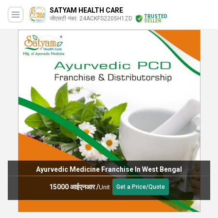
SATYAM HEALTH CARE
TRUSTED
जीएसटी नंबर. 24ACKFS2205H1ZD
SELLER
Ayurvedic Medicine Franchise In West Bengal
15000 आईएनआर
/
Unit
Get a Price/Quote